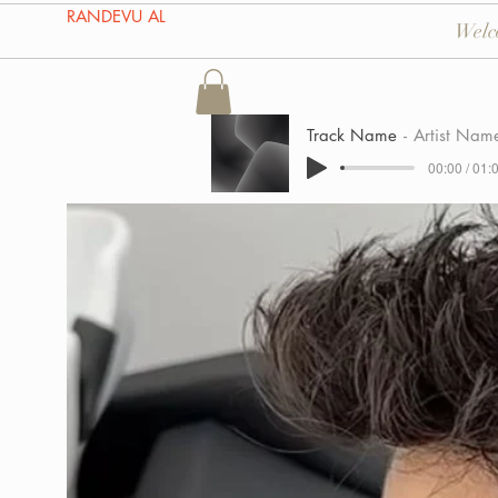
RANDEVU AL
Welc
Track Name
Artist Nam
00:00 / 01: