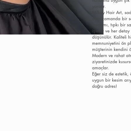
hatlarına uygun şık
yaratır.
Milkay Hair Art, sad
aynı zamanda bir sa
tasarımı, tıpkı bir sa
işlenir ve her detay
düşünülür. Kaliteli 
memnuniyetini ön pl
müşterinin kendini ö
Modern ve rahat atm
ziyaretinizde kusur
amaçlar.
Eğer siz de estetik
uygun bir kesim arı
doğru adres!