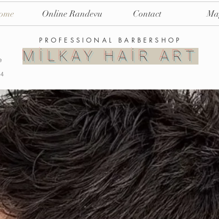
ome
Online Randevu
Contact
Ma
PROFESSIONAL BARBERSHOP
MİLKAY HAİR ART
e
04