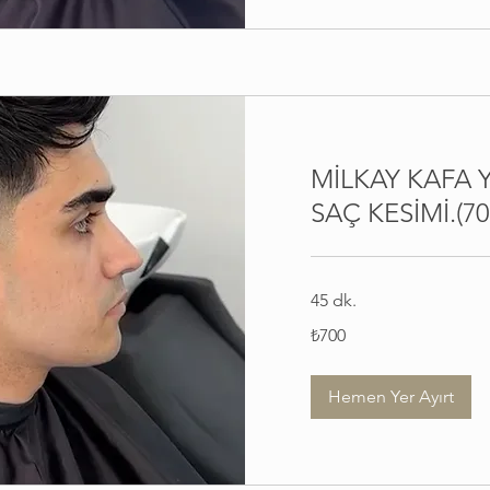
MİLKAY KAFA 
SAÇ KESİMİ.(70
45 dk.
₺700
₺700
Türk
lirası
Hemen Yer Ayırt