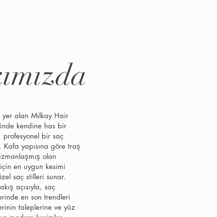
ımızda
e yer alan Milkay Hair
ğünde kendine has bir
 profesyonel bir saç
. Kafa yapısına göre traş
zmanlaşmış olan
 için en uygun kesimi
zel saç stilleri sunar.
bakış açısıyla, saç
erinde en son trendleri
erinin taleplerine ve yüz