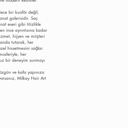
 ve modern kesimler
ece bir kuaför değil,
nat galerisidir. Saç
nat eseri gibi titizlikle
 en ince ayrıntısına kadar
hizmet, hijyen ve müşteri
anda tutarak, her
zel hissetmesini sağlar.
osferiyle, her
suz bir deneyim sunmayı
, özgün ve kafa yapınıza
yorsanız, Milkay Hair Art