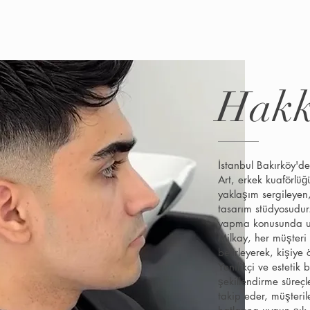
Hakk
İstanbul Bakırköy'd
Art, erkek kuaförlü
yaklaşım sergileyen,
tasarım stüdyosudur
yapma konusunda u
Milkay, her müşteri
belirleyerek, kişiye ö
Yenilikçi ve estetik 
şekillendirme süreçl
takip eder, müşteril