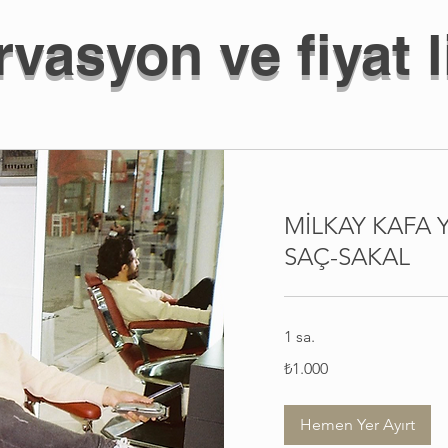
vasyon ve fiyat l
MİLKAY KAFA 
SAÇ-SAKAL
1 sa.
₺1.000
₺1.000
Türk
lirası
Hemen Yer Ayırt