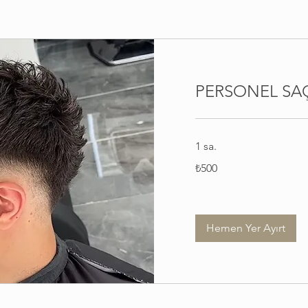
PERSONEL SAÇ 
1 sa.
₺500
₺500
Türk
lirası
Hemen Yer Ayırt