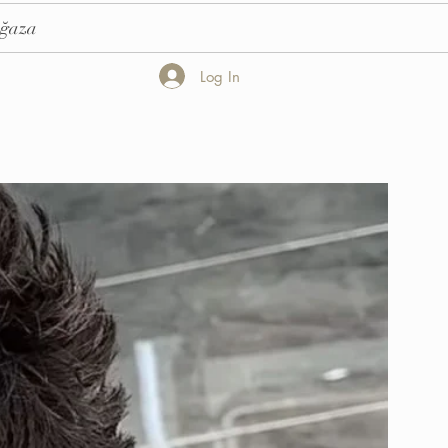
ğaza
Log In